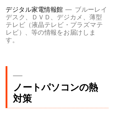
コ
デジタル家電情報館
ブルーレイ
ン
デスク、ＤＶＤ、デジカメ、薄型
テレビ（液晶テレビ・プラズマテ
テ
レビ）、等の情報をお届けしま
ン
す。
ツ
へ
ス
キ
ッ
ノートパソコンの熱
プ
対策