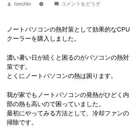
投
(ノ
tonchin
コメントをどうぞ
稿
ー
者:
ト
ノートパソコンの熱対策として効果的なCPU
パ
クーラーを購入しました。
ソ
コ
ン
濃い暑い日が続くと困るのがパソコンの熱対
の
策です。
熱
とくにノートパソコンの熱は困ります。
対
策)
我が家でもノートパソコンの発熱がひどく内
部の熱も高いので困っていました。
最初にやってみる方法として、冷却ファンの
掃除です。