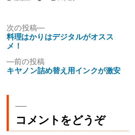
稿
テ
者:
ゴ
リ
次
次の投稿
ー:
の
料理はかりはデジタルがオスス
投
投
メ！
稿
ナ
稿:
ビ
前
前の投稿
ゲ
の
キヤノン詰め替え用インクが激安
ー
シ
投
ョ
稿:
ン
コメントをどうぞ